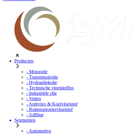
Producten
- Motorolie
- Transmissieolie
- Hydrauliekolie
- Technische vloeistoffen
- Industriële olie
- Vetten
- Antivries & Koelvloeistof
- Ruitensproeiervloeistof
- AdBlue
Segmenten
- Automotive