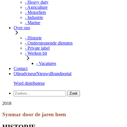
- Heavy duty
- Agriculture
- Motorfiets
- Industrie
- Marine
Over ons
- Historie
- Ondersteunende diensten
- Private label
- Werken bij
- Vacatures
Contact
Olieadviseur
Nieuws
Brandportal
Word distributeur
2018
Synmar door de jaren heen
HISTORIE