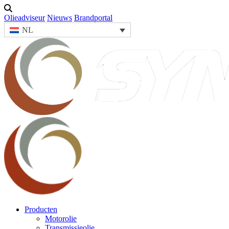
Olieadviseur
Nieuws
Brandportal
NL
Producten
Motorolie
Transmissieolie