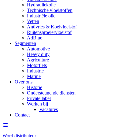
Hydrauliekolie
Technische vloeistoffen
Industriële olie
Vetten
Antivries & Koelvloeistof
Ruitensproeiervloeistof
AdBlue
Segmenten
Automotive
Heavy duty
Agriculture
Motorfiets
Industrie
Marine
Over ons
Historie
Ondersteunende diensten
Private label
Werken bij
Vacatures
Contact
Word distributeur