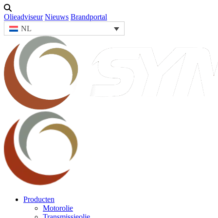
Olieadviseur
Nieuws
Brandportal
NL
Producten
Motorolie
Transmissieolie