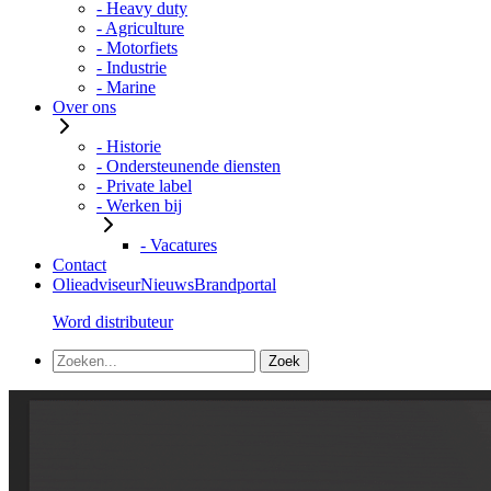
- Heavy duty
- Agriculture
- Motorfiets
- Industrie
- Marine
Over ons
- Historie
- Ondersteunende diensten
- Private label
- Werken bij
- Vacatures
Contact
Olieadviseur
Nieuws
Brandportal
Word distributeur