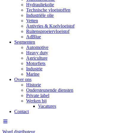
Hydrauliekolie
Technische vloeistoffen
Industriële olie
Vetten
Antivries & Koelvloeistof
Ruitensproeiervloeistof
AdBlue
Segmenten
Automotive
Heavy duty
Agriculture
Motorfiets
Industrie
Marine
Over ons
Historie
Ondersteunende diensten
Private label
Werken bij
Vacatures
Contact
Word distributeur