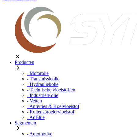
Producten
- Motorolie
- Transmissieolie
- Hydrauliekolie
- Technische vloeistoffen
- Industriële olie
- Vetten
- Antivries & Koelvloeistof
- Ruitensproeiervloeistof
- AdBlue
Segmenten
- Automotive