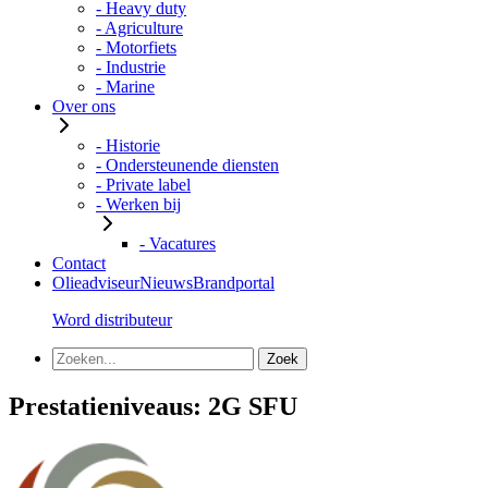
- Heavy duty
- Agriculture
- Motorfiets
- Industrie
- Marine
Over ons
- Historie
- Ondersteunende diensten
- Private label
- Werken bij
- Vacatures
Contact
Olieadviseur
Nieuws
Brandportal
Word distributeur
Prestatieniveaus:
2G SFU