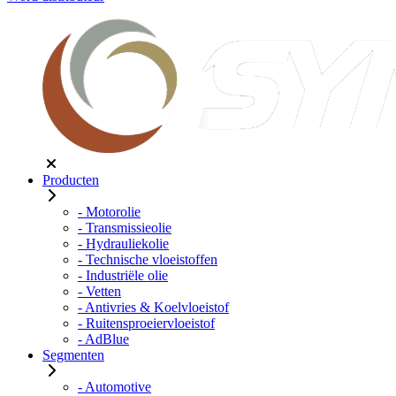
Producten
- Motorolie
- Transmissieolie
- Hydrauliekolie
- Technische vloeistoffen
- Industriële olie
- Vetten
- Antivries & Koelvloeistof
- Ruitensproeiervloeistof
- AdBlue
Segmenten
- Automotive