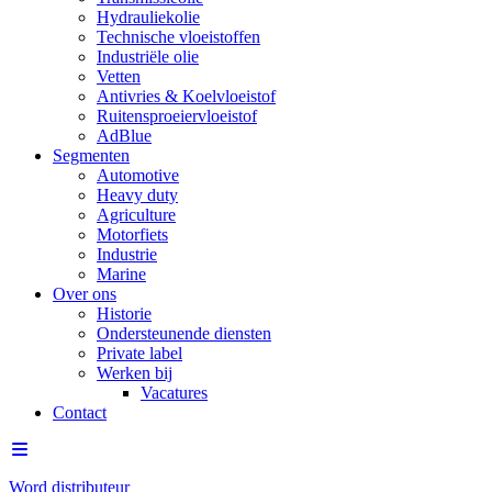
Hydrauliekolie
Technische vloeistoffen
Industriële olie
Vetten
Antivries & Koelvloeistof
Ruitensproeiervloeistof
AdBlue
Segmenten
Automotive
Heavy duty
Agriculture
Motorfiets
Industrie
Marine
Over ons
Historie
Ondersteunende diensten
Private label
Werken bij
Vacatures
Contact
Word distributeur