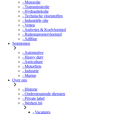
- Motorolie
- Transmissieolie
- Hydrauliekolie
- Technische vloeistoffen
- Industriële olie
- Vetten
- Antivries & Koelvloeistof
- Ruitensproeiervloeistof
- AdBlue
Segmenten
- Automotive
- Heavy duty
- Agriculture
- Motorfiets
- Industrie
- Marine
Over ons
- Historie
- Ondersteunende diensten
- Private label
- Werken bij
- Vacatures