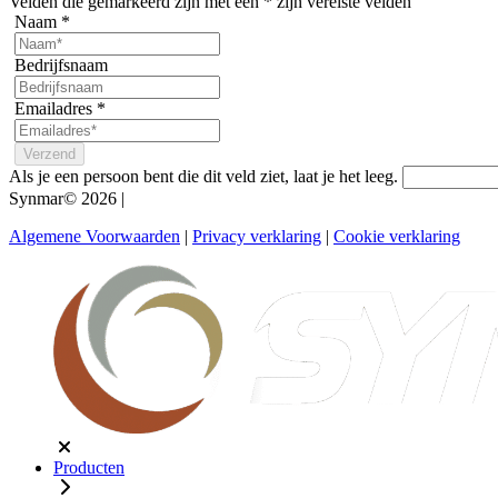
Velden die gemarkeerd zijn met een
*
zijn vereiste velden
Naam
*
Bedrijfsnaam
Emailadres
*
Als je een persoon bent die dit veld ziet, laat je het leeg.
Synmar© 2026
|
Algemene Voorwaarden
|
Privacy verklaring
|
Cookie verklaring
Producten