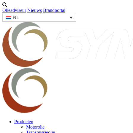
Olieadviseur
Nieuws
Brandportal
NL
Producten
Motorolie
Transmissieolie