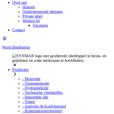
Over ons
Historie
Ondersteunende diensten
Private label
Werken bij
Vacatures
Contact
Word distributeur
Producten
- Motorolie
- Transmissieolie
- Hydrauliekolie
- Technische vloeistoffen
- Industriële olie
- Vetten
- Antivries & Koelvloeistof
- Ruitensproeiervloeistof