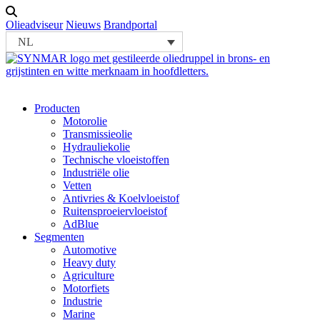
Olieadviseur
Nieuws
Brandportal
NL
Producten
Motorolie
Transmissieolie
Hydrauliekolie
Technische vloeistoffen
Industriële olie
Vetten
Antivries & Koelvloeistof
Ruitensproeiervloeistof
AdBlue
Segmenten
Automotive
Heavy duty
Agriculture
Motorfiets
Industrie
Marine