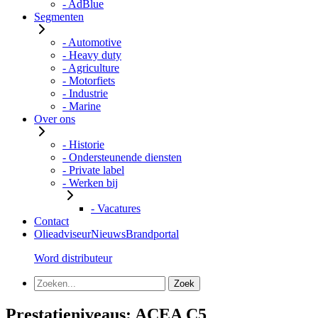
- AdBlue
Segmenten
- Automotive
- Heavy duty
- Agriculture
- Motorfiets
- Industrie
- Marine
Over ons
- Historie
- Ondersteunende diensten
- Private label
- Werken bij
- Vacatures
Contact
Olieadviseur
Nieuws
Brandportal
Word distributeur
Prestatieniveaus:
ACEA C5