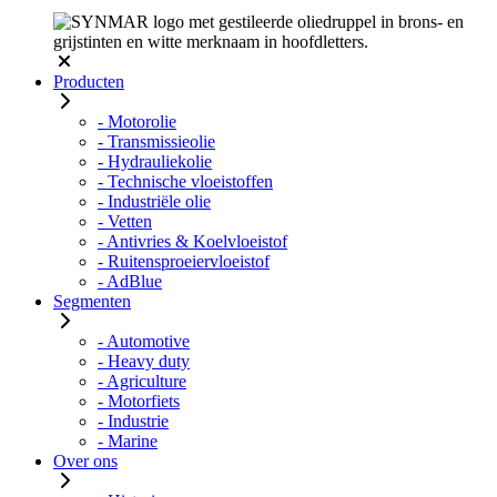
Producten
- Motorolie
- Transmissieolie
- Hydrauliekolie
- Technische vloeistoffen
- Industriële olie
- Vetten
- Antivries & Koelvloeistof
- Ruitensproeiervloeistof
- AdBlue
Segmenten
- Automotive
- Heavy duty
- Agriculture
- Motorfiets
- Industrie
- Marine
Over ons