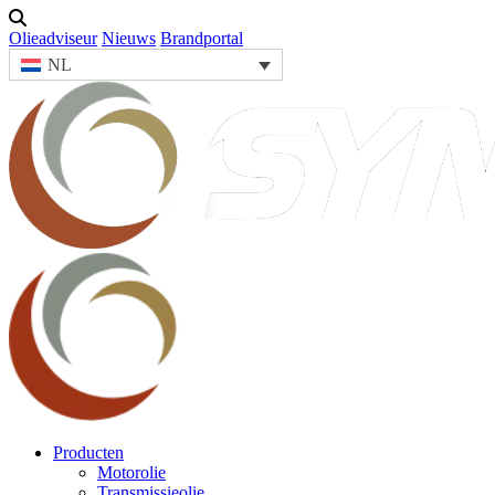
Olieadviseur
Nieuws
Brandportal
NL
Producten
Motorolie
Transmissieolie