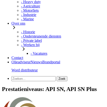
- Heavy duty
- Agriculture
- Motorfiets
- Industrie
- Marine
Over ons
- Historie
- Ondersteunende diensten
- Private label
- Werken bij
- Vacatures
Contact
Olieadviseur
Nieuws
Brandportal
Word distributeur
Prestatieniveaus:
API SN, API SN Plus