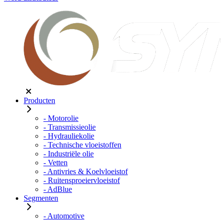
Producten
- Motorolie
- Transmissieolie
- Hydrauliekolie
- Technische vloeistoffen
- Industriële olie
- Vetten
- Antivries & Koelvloeistof
- Ruitensproeiervloeistof
- AdBlue
Segmenten
- Automotive