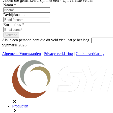
Velden die gemarkeerd zijn met een
*
zijn vereiste velden
Naam
*
Bedrijfsnaam
Emailadres
*
Als je een persoon bent die dit veld ziet, laat je het leeg.
Synmar© 2026
|
Algemene Voorwaarden
|
Privacy verklaring
|
Cookie verklaring
Producten