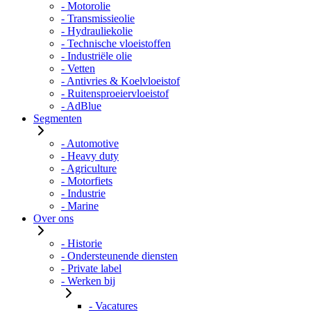
- Motorolie
- Transmissieolie
- Hydrauliekolie
- Technische vloeistoffen
- Industriële olie
- Vetten
- Antivries & Koelvloeistof
- Ruitensproeiervloeistof
- AdBlue
Segmenten
- Automotive
- Heavy duty
- Agriculture
- Motorfiets
- Industrie
- Marine
Over ons
- Historie
- Ondersteunende diensten
- Private label
- Werken bij
- Vacatures