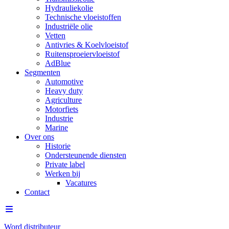
Hydrauliekolie
Technische vloeistoffen
Industriële olie
Vetten
Antivries & Koelvloeistof
Ruitensproeiervloeistof
AdBlue
Segmenten
Automotive
Heavy duty
Agriculture
Motorfiets
Industrie
Marine
Over ons
Historie
Ondersteunende diensten
Private label
Werken bij
Vacatures
Contact
Word distributeur