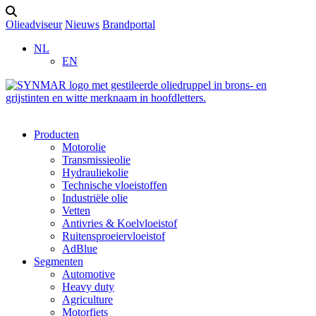
Olieadviseur
Nieuws
Brandportal
NL
EN
Producten
Motorolie
Transmissieolie
Hydrauliekolie
Technische vloeistoffen
Industriële olie
Vetten
Antivries & Koelvloeistof
Ruitensproeiervloeistof
AdBlue
Segmenten
Automotive
Heavy duty
Agriculture
Motorfiets