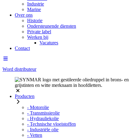
Industrie
Marine
Over ons
Historie
Ondersteunende diensten
Private label
Werken bij
Vacatures
Contact
Word distributeur
Producten
- Motorolie
- Transmissieolie
- Hydrauliekolie
- Technische vloeistoffen
- Industriële olie
- Vetten