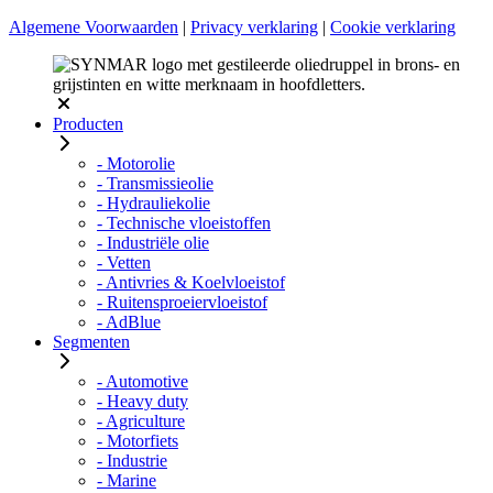
Algemene Voorwaarden
|
Privacy verklaring
|
Cookie verklaring
Producten
- Motorolie
- Transmissieolie
- Hydrauliekolie
- Technische vloeistoffen
- Industriële olie
- Vetten
- Antivries & Koelvloeistof
- Ruitensproeiervloeistof
- AdBlue
Segmenten
- Automotive
- Heavy duty
- Agriculture
- Motorfiets
- Industrie
- Marine