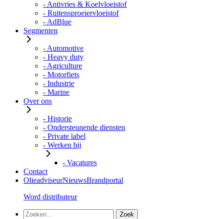
- Antivries & Koelvloeistof
- Ruitensproeiervloeistof
- AdBlue
Segmenten
- Automotive
- Heavy duty
- Agriculture
- Motorfiets
- Industrie
- Marine
Over ons
- Historie
- Ondersteunende diensten
- Private label
- Werken bij
- Vacatures
Contact
Olieadviseur
Nieuws
Brandportal
Word distributeur