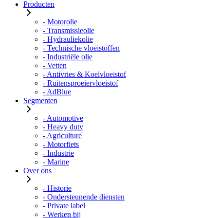
Producten
- Motorolie
- Transmissieolie
- Hydrauliekolie
- Technische vloeistoffen
- Industriële olie
- Vetten
- Antivries & Koelvloeistof
- Ruitensproeiervloeistof
- AdBlue
Segmenten
- Automotive
- Heavy duty
- Agriculture
- Motorfiets
- Industrie
- Marine
Over ons
- Historie
- Ondersteunende diensten
- Private label
- Werken bij