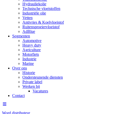
Hydrauliekolie
Technische vloeistoffen
Industriële olie
Vetten
Antivries & Koelvloeistof
Ruitensproeiervloeistof
AdBlue
Segmenten
Automotive
Heavy duty
Agriculture
Motorfiets
Industrie
Marine
Over ons
Historie
Ondersteunende diensten
Private label
Werken bij
Vacatures
Contact
Word distributeur