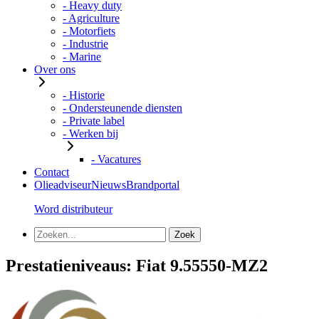
- Heavy duty
- Agriculture
- Motorfiets
- Industrie
- Marine
Over ons
- Historie
- Ondersteunende diensten
- Private label
- Werken bij
- Vacatures
Contact
Olieadviseur
Nieuws
Brandportal
Word distributeur
Prestatieniveaus:
Fiat 9.55550-MZ2