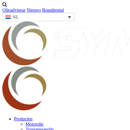
Olieadviseur
Nieuws
Brandportal
NL
Producten
Motorolie
Transmissieolie