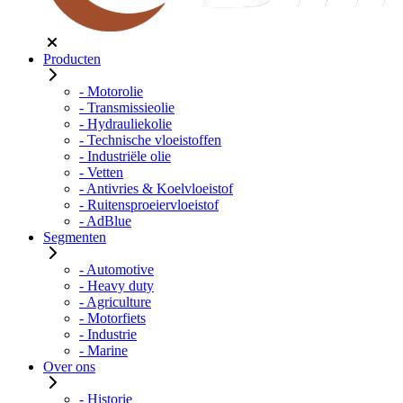
Producten
- Motorolie
- Transmissieolie
- Hydrauliekolie
- Technische vloeistoffen
- Industriële olie
- Vetten
- Antivries & Koelvloeistof
- Ruitensproeiervloeistof
- AdBlue
Segmenten
- Automotive
- Heavy duty
- Agriculture
- Motorfiets
- Industrie
- Marine
Over ons
- Historie