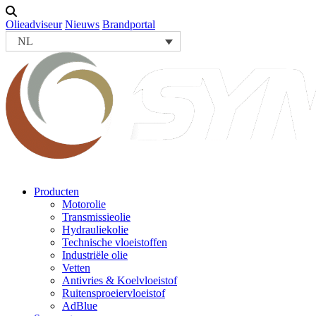
Olieadviseur
Nieuws
Brandportal
NL
Producten
Motorolie
Transmissieolie
Hydrauliekolie
Technische vloeistoffen
Industriële olie
Vetten
Antivries & Koelvloeistof
Ruitensproeiervloeistof
AdBlue