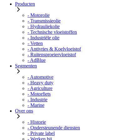
Producten
- Motorolie
- Transmissieolie
- Hydrauliekolie
- Technische vloeistoffen
- Industriële olie
- Vetten
- Antivries & Koelvloeistof
- Ruitensproeiervloeistof
- AdBlue
Segmenten
- Automotive
- Heavy duty
- Agriculture
- Motorfiets
- Industrie
- Marine
Over ons
- Historie
- Ondersteunende diensten
- Private label
- Werken bij