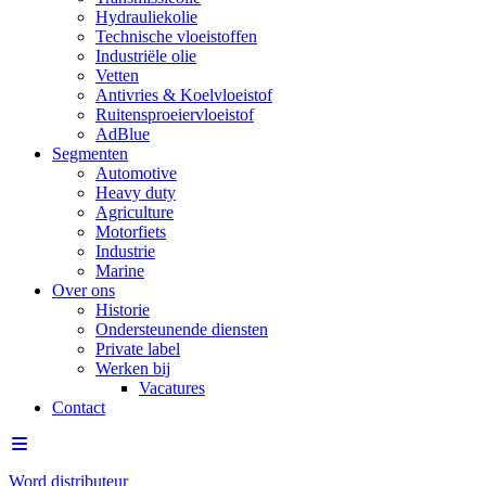
Hydrauliekolie
Technische vloeistoffen
Industriële olie
Vetten
Antivries & Koelvloeistof
Ruitensproeiervloeistof
AdBlue
Segmenten
Automotive
Heavy duty
Agriculture
Motorfiets
Industrie
Marine
Over ons
Historie
Ondersteunende diensten
Private label
Werken bij
Vacatures
Contact
Word distributeur