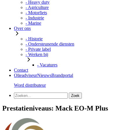
- Heavy duty
- Agriculture
- Motorfiets
- Industrie
- Marine
Over ons
- Historie
- Ondersteunende diensten
- Private label
- Werken bij
- Vacatures
Contact
Olieadviseur
Nieuws
Brandportal
Word distributeur
Prestatieniveaus:
Mack EO-M Plus