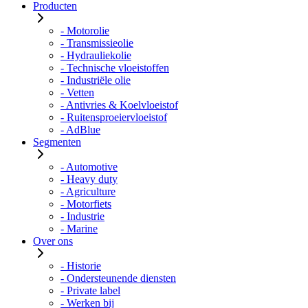
Producten
- Motorolie
- Transmissieolie
- Hydrauliekolie
- Technische vloeistoffen
- Industriële olie
- Vetten
- Antivries & Koelvloeistof
- Ruitensproeiervloeistof
- AdBlue
Segmenten
- Automotive
- Heavy duty
- Agriculture
- Motorfiets
- Industrie
- Marine
Over ons
- Historie
- Ondersteunende diensten
- Private label
- Werken bij