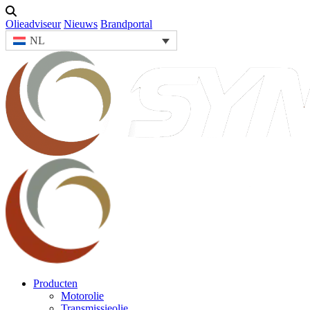
Olieadviseur
Nieuws
Brandportal
NL
Producten
Motorolie
Transmissieolie