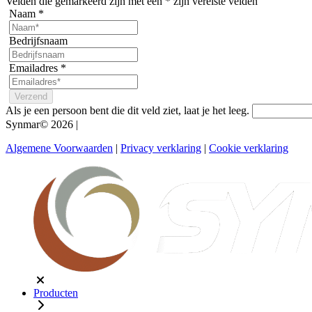
Velden die gemarkeerd zijn met een
*
zijn vereiste velden
Naam
*
Bedrijfsnaam
Emailadres
*
Als je een persoon bent die dit veld ziet, laat je het leeg.
Synmar© 2026
|
Algemene Voorwaarden
|
Privacy verklaring
|
Cookie verklaring
Producten