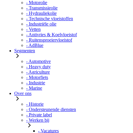
- Motorolie
- Transmissieolie
- Hydrauliekolie
- Technische vloeistoffen
- Industriële olie
- Vetten
- Antivries & Koelvloeistof
- Ruitensproeiervloeistof
- AdBlue
Segmenten
- Automotive
- Heavy duty
- Agriculture
- Motorfiets
- Industrie
- Marine
Over ons
- Historie
- Ondersteunende diensten
- Private label
- Werken bij
- Vacatures