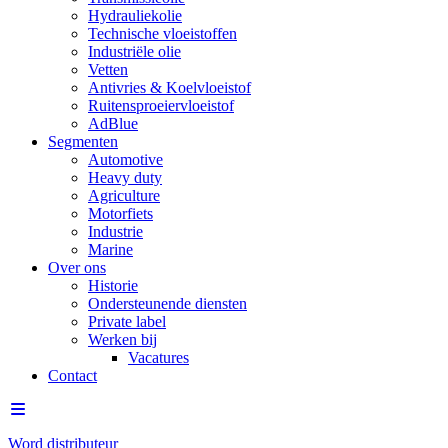
Hydrauliekolie
Technische vloeistoffen
Industriële olie
Vetten
Antivries & Koelvloeistof
Ruitensproeiervloeistof
AdBlue
Segmenten
Automotive
Heavy duty
Agriculture
Motorfiets
Industrie
Marine
Over ons
Historie
Ondersteunende diensten
Private label
Werken bij
Vacatures
Contact
Word distributeur