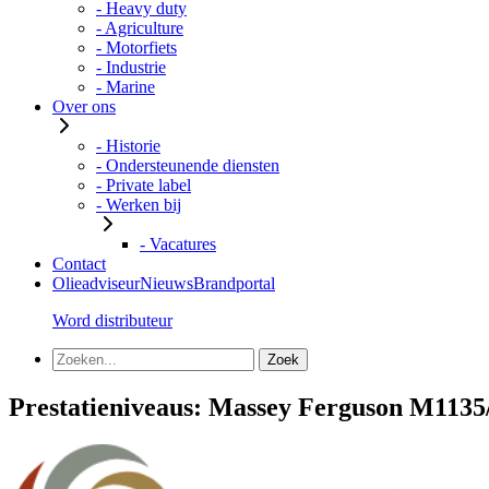
- Heavy duty
- Agriculture
- Motorfiets
- Industrie
- Marine
Over ons
- Historie
- Ondersteunende diensten
- Private label
- Werken bij
- Vacatures
Contact
Olieadviseur
Nieuws
Brandportal
Word distributeur
Prestatieniveaus:
Massey Ferguson M113