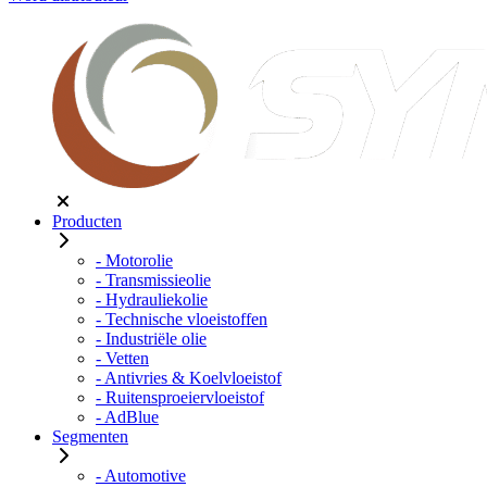
Producten
- Motorolie
- Transmissieolie
- Hydrauliekolie
- Technische vloeistoffen
- Industriële olie
- Vetten
- Antivries & Koelvloeistof
- Ruitensproeiervloeistof
- AdBlue
Segmenten
- Automotive