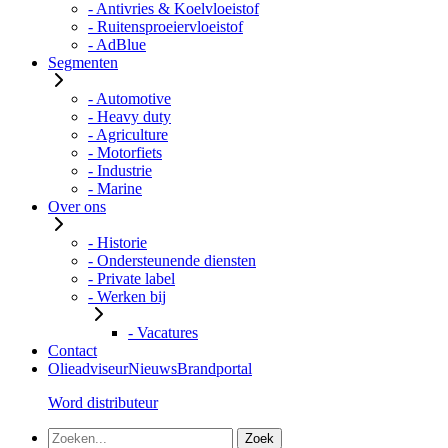
- Antivries & Koelvloeistof
- Ruitensproeiervloeistof
- AdBlue
Segmenten
- Automotive
- Heavy duty
- Agriculture
- Motorfiets
- Industrie
- Marine
Over ons
- Historie
- Ondersteunende diensten
- Private label
- Werken bij
- Vacatures
Contact
Olieadviseur
Nieuws
Brandportal
Word distributeur