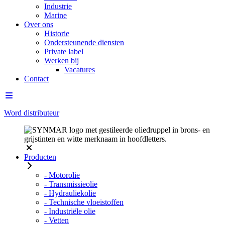
Industrie
Marine
Over ons
Historie
Ondersteunende diensten
Private label
Werken bij
Vacatures
Contact
Word distributeur
Producten
- Motorolie
- Transmissieolie
- Hydrauliekolie
- Technische vloeistoffen
- Industriële olie
- Vetten