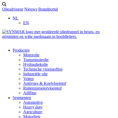
Olieadviseur
Nieuws
Brandportal
NL
EN
Producten
Motorolie
Transmissieolie
Hydrauliekolie
Technische vloeistoffen
Industriële olie
Vetten
Antivries & Koelvloeistof
Ruitensproeiervloeistof
AdBlue
Segmenten
Automotive
Heavy duty
Agriculture
Motorfiets