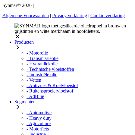
Synmar© 2026
|
Algemene Voorwaarden
|
Privacy verklaring
|
Cookie verklaring
Producten
- Motorolie
- Transmissieolie
- Hydrauliekolie
- Technische vloeistoffen
- Industriële olie
- Vetten
- Antivries & Koelvloeistof
- Ruitensproeiervloeistof
- AdBlue
Segmenten
- Automotive
- Heavy duty
- Agriculture
- Motorfiets
- Industrie