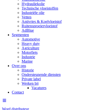
Hydrauliekolie
Technische vloeistoffen
Industriële olie
Vetten
Antivries & Koelvloeistof
Ruitensproeiervloeistof
AdBlue
Segmenten
Automotive
Heavy duty
Agriculture
Motorfiets
Industrie
Marine
Over ons
Historie
Ondersteunende diensten
Private label
Werken bij
Vacatures
Contact
Word distributeur