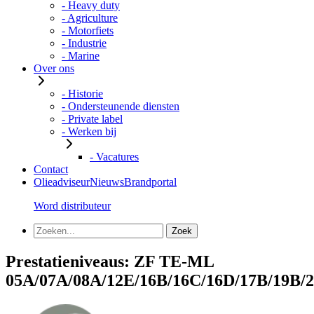
- Heavy duty
- Agriculture
- Motorfiets
- Industrie
- Marine
Over ons
- Historie
- Ondersteunende diensten
- Private label
- Werken bij
- Vacatures
Contact
Olieadviseur
Nieuws
Brandportal
Word distributeur
Prestatieniveaus:
ZF TE-ML
05A/07A/08A/12E/16B/16C/16D/17B/19B/