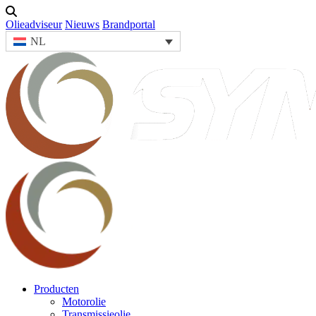
Olieadviseur
Nieuws
Brandportal
NL
Producten
Motorolie
Transmissieolie