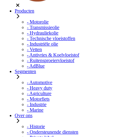
Producten
- Motorolie
- Transmissieolie
- Hydrauliekolie
- Technische vloeistoffen
- Industriële olie
- Vetten
- Antivries & Koelvloeistof
- Ruitensproeiervloeistof
- AdBlue
Segmenten
- Automotive
- Heavy duty
- Agriculture
- Motorfiets
- Industrie
- Marine
Over ons
- Historie
- Ondersteunende diensten