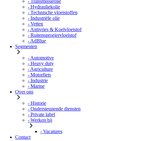
- Transmissieolie
- Hydrauliekolie
- Technische vloeistoffen
- Industriële olie
- Vetten
- Antivries & Koelvloeistof
- Ruitensproeiervloeistof
- AdBlue
Segmenten
- Automotive
- Heavy duty
- Agriculture
- Motorfiets
- Industrie
- Marine
Over ons
- Historie
- Ondersteunende diensten
- Private label
- Werken bij
- Vacatures
Contact