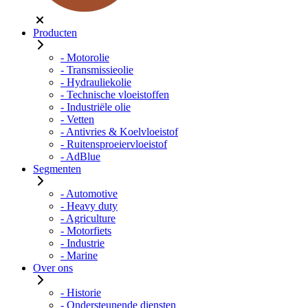
Producten
- Motorolie
- Transmissieolie
- Hydrauliekolie
- Technische vloeistoffen
- Industriële olie
- Vetten
- Antivries & Koelvloeistof
- Ruitensproeiervloeistof
- AdBlue
Segmenten
- Automotive
- Heavy duty
- Agriculture
- Motorfiets
- Industrie
- Marine
Over ons
- Historie
- Ondersteunende diensten