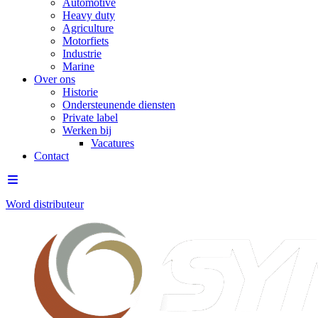
Automotive
Heavy duty
Agriculture
Motorfiets
Industrie
Marine
Over ons
Historie
Ondersteunende diensten
Private label
Werken bij
Vacatures
Contact
Word distributeur