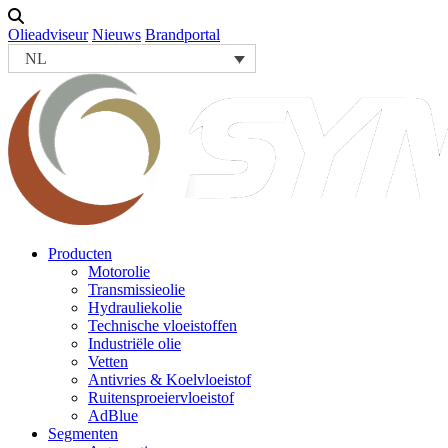
Olieadviseur
Nieuws
Brandportal
NL
Producten
Motorolie
Transmissieolie
Hydrauliekolie
Technische vloeistoffen
Industriële olie
Vetten
Antivries & Koelvloeistof
Ruitensproeiervloeistof
AdBlue
Segmenten