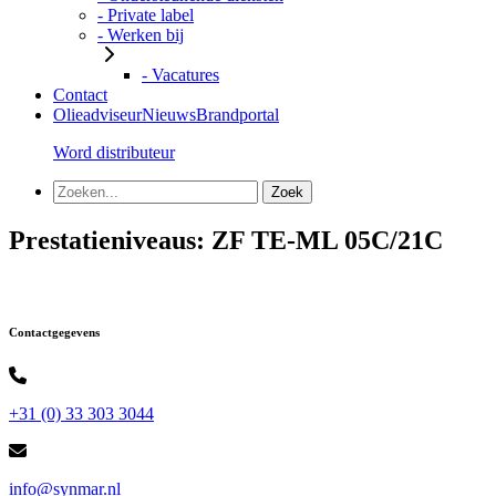
- Private label
- Werken bij
- Vacatures
Contact
Olieadviseur
Nieuws
Brandportal
Word distributeur
Prestatieniveaus:
ZF TE-ML 05C/21C
Contactgegevens
+31 (0) 33 303 3044
info@synmar.nl