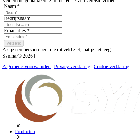
Velden die gemarkeerd zijn met een
*
zijn vereiste velden
Naam
*
Bedrijfsnaam
Emailadres
*
Als je een persoon bent die dit veld ziet, laat je het leeg.
Synmar© 2026
|
Algemene Voorwaarden
|
Privacy verklaring
|
Cookie verklaring
Producten