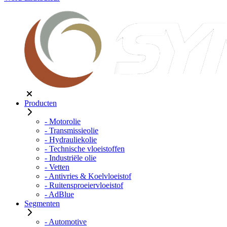
Producten
- Motorolie
- Transmissieolie
- Hydrauliekolie
- Technische vloeistoffen
- Industriële olie
- Vetten
- Antivries & Koelvloeistof
- Ruitensproeiervloeistof
- AdBlue
Segmenten
- Automotive