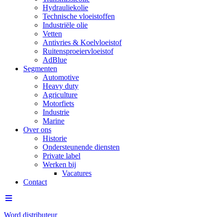
Hydrauliekolie
Technische vloeistoffen
Industriële olie
Vetten
Antivries & Koelvloeistof
Ruitensproeiervloeistof
AdBlue
Segmenten
Automotive
Heavy duty
Agriculture
Motorfiets
Industrie
Marine
Over ons
Historie
Ondersteunende diensten
Private label
Werken bij
Vacatures
Contact
Word distributeur