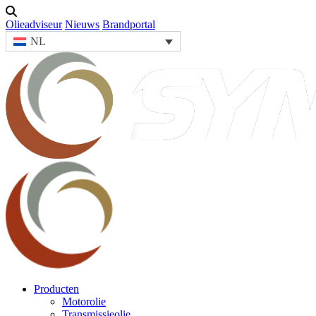
Olieadviseur
Nieuws
Brandportal
NL
Producten
Motorolie
Transmissieolie