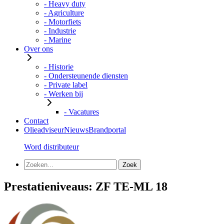
- Heavy duty
- Agriculture
- Motorfiets
- Industrie
- Marine
Over ons
- Historie
- Ondersteunende diensten
- Private label
- Werken bij
- Vacatures
Contact
Olieadviseur
Nieuws
Brandportal
Word distributeur
Prestatieniveaus:
ZF TE-ML 18