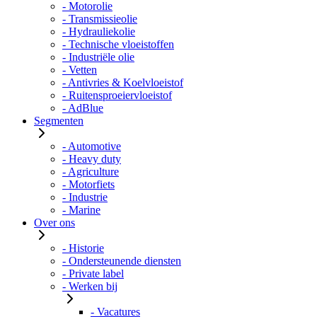
- Motorolie
- Transmissieolie
- Hydrauliekolie
- Technische vloeistoffen
- Industriële olie
- Vetten
- Antivries & Koelvloeistof
- Ruitensproeiervloeistof
- AdBlue
Segmenten
- Automotive
- Heavy duty
- Agriculture
- Motorfiets
- Industrie
- Marine
Over ons
- Historie
- Ondersteunende diensten
- Private label
- Werken bij
- Vacatures