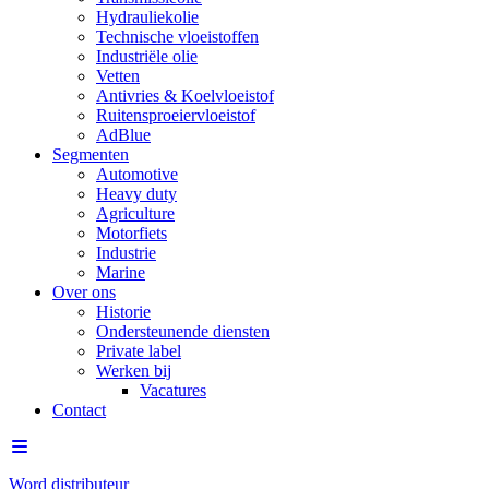
Hydrauliekolie
Technische vloeistoffen
Industriële olie
Vetten
Antivries & Koelvloeistof
Ruitensproeiervloeistof
AdBlue
Segmenten
Automotive
Heavy duty
Agriculture
Motorfiets
Industrie
Marine
Over ons
Historie
Ondersteunende diensten
Private label
Werken bij
Vacatures
Contact
Word distributeur