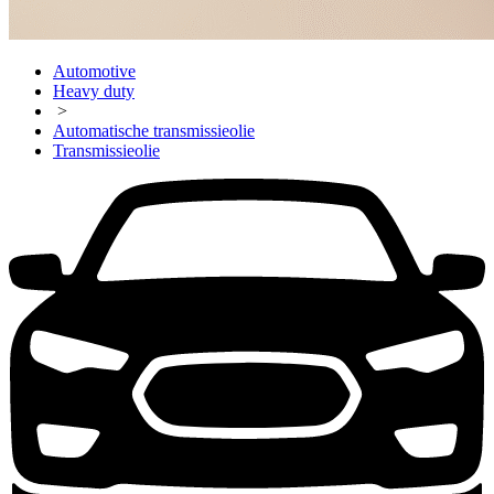
Automotive
Heavy duty
>
Automatische transmissieolie
Transmissieolie