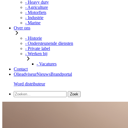
- Heavy duty
- Agriculture
- Motorfiets
- Industrie
- Marine
Over ons
- Historie
- Ondersteunende diensten
- Private label
- Werken bij
- Vacatures
Contact
Olieadviseur
Nieuws
Brandportal
Word distributeur