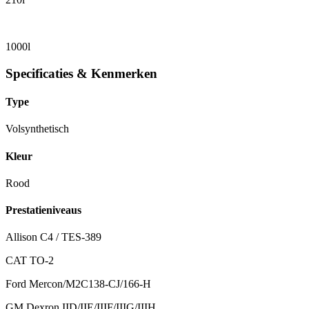
1000l
Specificaties & Kenmerken
Type
Volsynthetisch
Kleur
Rood
Prestatieniveaus
Allison C4 / TES-389
CAT TO-2
Ford Mercon/M2C138-CJ/166-H
GM Dexron IID/IIE/IIIF/IIIG/IIIH