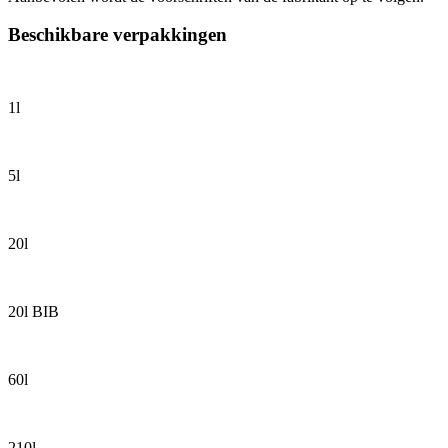
Beschikbare verpakkingen
1l
5l
20l
20l BIB
60l
210l