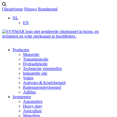
Olieadviseur
Nieuws
Brandportal
NL
EN
Producten
Motorolie
Transmissieolie
Hydrauliekolie
Technische vloeistoffen
Industriële olie
Vetten
Antivries & Koelvloeistof
Ruitensproeiervloeistof
AdBlue
Segmenten
Automotive
Heavy duty
Agriculture
Motorfiets