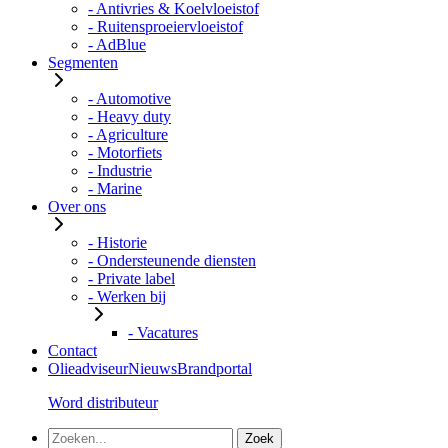
- Antivries & Koelvloeistof
- Ruitensproeiervloeistof
- AdBlue
Segmenten
- Automotive
- Heavy duty
- Agriculture
- Motorfiets
- Industrie
- Marine
Over ons
- Historie
- Ondersteunende diensten
- Private label
- Werken bij
- Vacatures
Contact
Olieadviseur
Nieuws
Brandportal
Word distributeur