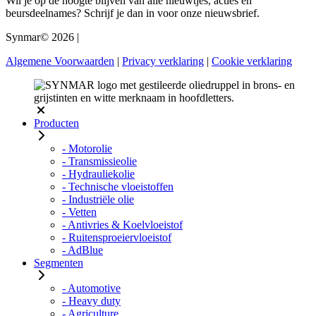
Wil je op de hoogte blijven van alle nieuwtjes, acties en
beursdeelnames? Schrijf je dan in voor onze nieuwsbrief.
Synmar© 2026
|
Algemene Voorwaarden
|
Privacy verklaring
|
Cookie verklaring
Producten
- Motorolie
- Transmissieolie
- Hydrauliekolie
- Technische vloeistoffen
- Industriële olie
- Vetten
- Antivries & Koelvloeistof
- Ruitensproeiervloeistof
- AdBlue
Segmenten
- Automotive
- Heavy duty
- Agriculture