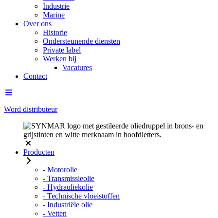
Industrie
Marine
Over ons
Historie
Ondersteunende diensten
Private label
Werken bij
Vacatures
Contact
Word distributeur
Producten
- Motorolie
- Transmissieolie
- Hydrauliekolie
- Technische vloeistoffen
- Industriële olie
- Vetten