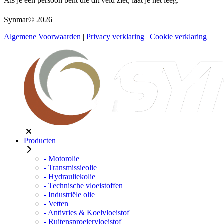
Als je een persoon bent die dit veld ziet, laat je het leeg.
Synmar© 2026
|
Algemene Voorwaarden
|
Privacy verklaring
|
Cookie verklaring
Producten
- Motorolie
- Transmissieolie
- Hydrauliekolie
- Technische vloeistoffen
- Industriële olie
- Vetten
- Antivries & Koelvloeistof
- Ruitensproeiervloeistof