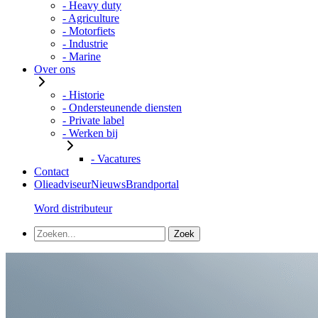
- Heavy duty
- Agriculture
- Motorfiets
- Industrie
- Marine
Over ons
- Historie
- Ondersteunende diensten
- Private label
- Werken bij
- Vacatures
Contact
Olieadviseur
Nieuws
Brandportal
Word distributeur