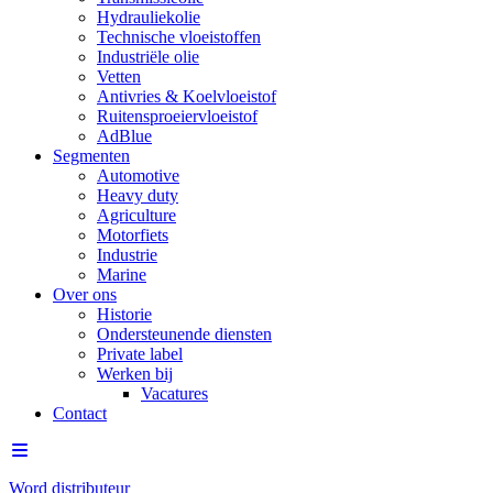
Hydrauliekolie
Technische vloeistoffen
Industriële olie
Vetten
Antivries & Koelvloeistof
Ruitensproeiervloeistof
AdBlue
Segmenten
Automotive
Heavy duty
Agriculture
Motorfiets
Industrie
Marine
Over ons
Historie
Ondersteunende diensten
Private label
Werken bij
Vacatures
Contact
Word distributeur