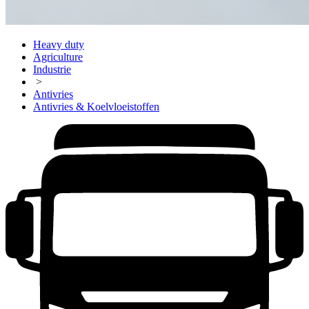
Heavy duty
Agriculture
Industrie
>
Antivries
Antivries & Koelvloeistoffen