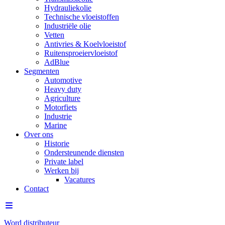
Hydrauliekolie
Technische vloeistoffen
Industriële olie
Vetten
Antivries & Koelvloeistof
Ruitensproeiervloeistof
AdBlue
Segmenten
Automotive
Heavy duty
Agriculture
Motorfiets
Industrie
Marine
Over ons
Historie
Ondersteunende diensten
Private label
Werken bij
Vacatures
Contact
Word distributeur