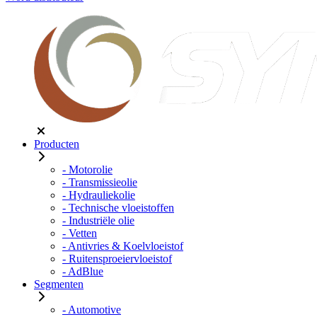
Producten
- Motorolie
- Transmissieolie
- Hydrauliekolie
- Technische vloeistoffen
- Industriële olie
- Vetten
- Antivries & Koelvloeistof
- Ruitensproeiervloeistof
- AdBlue
Segmenten
- Automotive