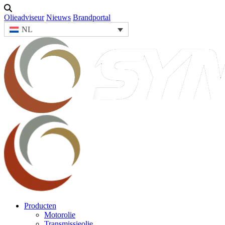
Olieadviseur
Nieuws
Brandportal
NL
Producten
Motorolie
Transmissieolie