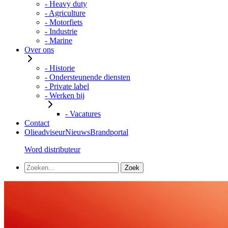
- Heavy duty
- Agriculture
- Motorfiets
- Industrie
- Marine
Over ons
- Historie
- Ondersteunende diensten
- Private label
- Werken bij
- Vacatures
Contact
Olieadviseur
Nieuws
Brandportal
Word distributeur