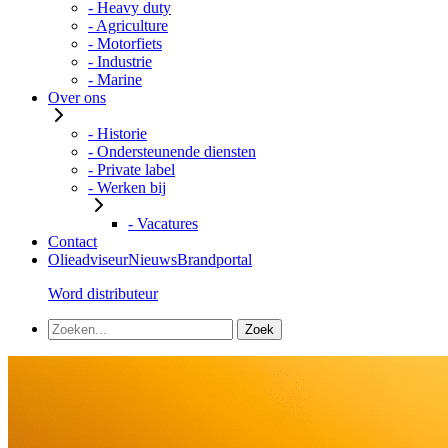
- Heavy duty
- Agriculture
- Motorfiets
- Industrie
- Marine
Over ons
- Historie
- Ondersteunende diensten
- Private label
- Werken bij
- Vacatures
Contact
Olieadviseur
Nieuws
Brandportal
Word distributeur