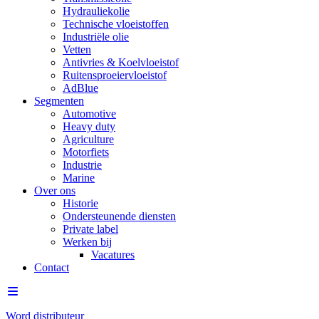
Hydrauliekolie
Technische vloeistoffen
Industriële olie
Vetten
Antivries & Koelvloeistof
Ruitensproeiervloeistof
AdBlue
Segmenten
Automotive
Heavy duty
Agriculture
Motorfiets
Industrie
Marine
Over ons
Historie
Ondersteunende diensten
Private label
Werken bij
Vacatures
Contact
Word distributeur