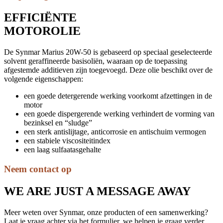
EFFICIËNTE
MOTOROLIE
De Synmar Marius 20W-50 is gebaseerd op speciaal geselecteerde
solvent geraffineerde basisoliën, waaraan op de toepassing
afgestemde additieven zijn toegevoegd. Deze olie beschikt over de
volgende eigenschappen:
een goede detergerende werking voorkomt afzettingen in de
motor
een goede dispergerende werking verhindert de vorming van
bezinksel en “sludge”
een sterk antislijtage, anticorrosie en antischuim vermogen
een stabiele viscositeitindex
een laag sulfaatasgehalte
Neem contact op
WE ARE JUST A MESSAGE AWAY
Meer weten over Synmar, onze producten of een samenwerking?
Laat je vraag achter via het formulier, we helpen je graag verder.