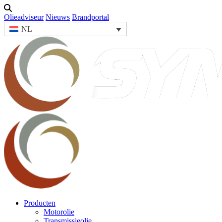
Olieadviseur
Nieuws
Brandportal
NL
Producten
Motorolie
Transmissieolie