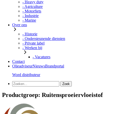
- Heavy duty
- Agriculture
- Motorfiets
- Industrie
- Marine
Over ons
- Historie
- Ondersteunende diensten
- Private label
- Werken bij
- Vacatures
Contact
Olieadviseur
Nieuws
Brandportal
Word distributeur
Productgroep:
Ruitensproeiervloeistof