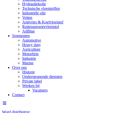
Hydrauliekolie
Technische vloeistoffen
Industriële olie
Vetten
Antivries & Koelvloeistof
Ruitensproeiervloeistof
AdBlue
Segmenten
Automotive
Heavy duty
Agriculture
Motorfiets
Industrie
Marine
Over ons
Historie
Ondersteunende diensten
Private label
Werken bij
Vacatures
Contact
Word distributeur