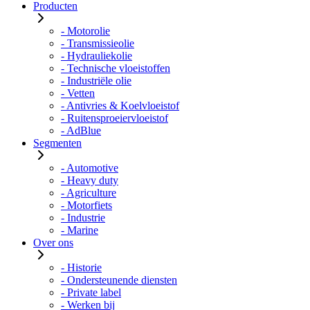
Producten
- Motorolie
- Transmissieolie
- Hydrauliekolie
- Technische vloeistoffen
- Industriële olie
- Vetten
- Antivries & Koelvloeistof
- Ruitensproeiervloeistof
- AdBlue
Segmenten
- Automotive
- Heavy duty
- Agriculture
- Motorfiets
- Industrie
- Marine
Over ons
- Historie
- Ondersteunende diensten
- Private label
- Werken bij