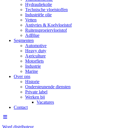
Hydrauliekolie
Technische vloeistoffen
Industriële olie
Vetten
Antivries & Koelvloeistof
Ruitensproeiervloeistof
AdBlue
Segmenten
Automotive
Heavy duty
Agriculture
Motorfiets
Industrie
Marine
Over ons
Historie
Ondersteunende diensten
Private label
Werken bij
Vacatures
Contact
Word distributeur