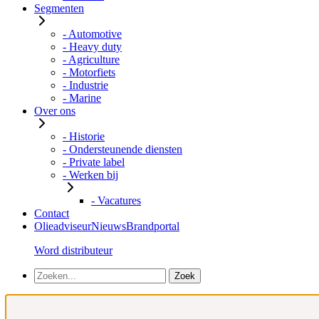
Segmenten
- Automotive
- Heavy duty
- Agriculture
- Motorfiets
- Industrie
- Marine
Over ons
- Historie
- Ondersteunende diensten
- Private label
- Werken bij
- Vacatures
Contact
Olieadviseur
Nieuws
Brandportal
Word distributeur