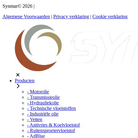
Synmar© 2026
|
Algemene Voorwaarden
|
Privacy verklaring
|
Cookie verklaring
Producten
- Motorolie
- Transmissieolie
- Hydrauliekolie
- Technische vloeistoffen
- Industriële olie
- Vetten
- Antivries & Koelvloeistof
- Ruitensproeiervloeistof
- AdBlue