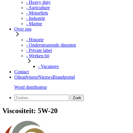
- Heavy duty
- Agriculture
- Motorfiets
- Industrie
- Marine
Over ons
- Historie
- Ondersteunende diensten
- Private label
- Werken bij
- Vacatures
Contact
Olieadviseur
Nieuws
Brandportal
Word distributeur
Viscositeit:
5W-20