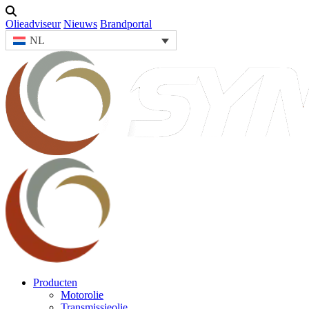
Olieadviseur
Nieuws
Brandportal
NL
Producten
Motorolie
Transmissieolie