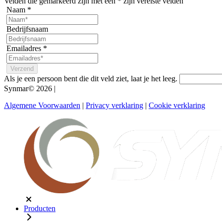
Velden die gemarkeerd zijn met een
*
zijn vereiste velden
Naam
*
Bedrijfsnaam
Emailadres
*
Als je een persoon bent die dit veld ziet, laat je het leeg.
Synmar© 2026
|
Algemene Voorwaarden
|
Privacy verklaring
|
Cookie verklaring
Producten