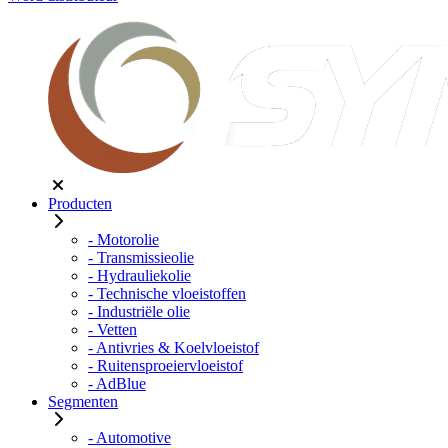
Producten
- Motorolie
- Transmissieolie
- Hydrauliekolie
- Technische vloeistoffen
- Industriële olie
- Vetten
- Antivries & Koelvloeistof
- Ruitensproeiervloeistof
- AdBlue
Segmenten
- Automotive