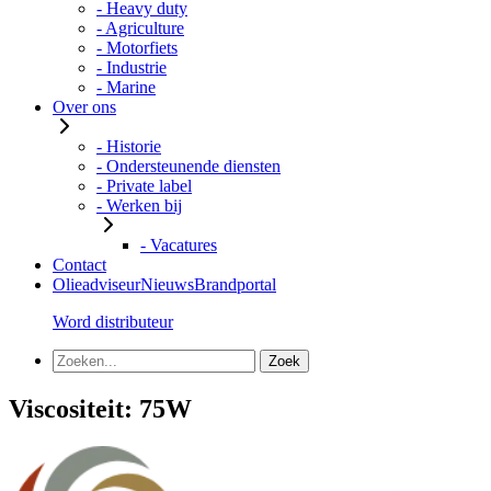
- Heavy duty
- Agriculture
- Motorfiets
- Industrie
- Marine
Over ons
- Historie
- Ondersteunende diensten
- Private label
- Werken bij
- Vacatures
Contact
Olieadviseur
Nieuws
Brandportal
Word distributeur
Viscositeit:
75W