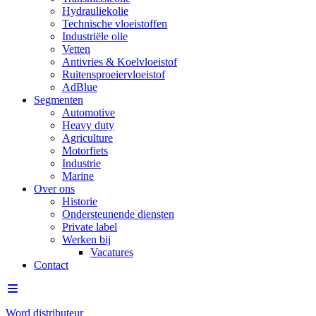
Hydrauliekolie
Technische vloeistoffen
Industriële olie
Vetten
Antivries & Koelvloeistof
Ruitensproeiervloeistof
AdBlue
Segmenten
Automotive
Heavy duty
Agriculture
Motorfiets
Industrie
Marine
Over ons
Historie
Ondersteunende diensten
Private label
Werken bij
Vacatures
Contact
Word distributeur