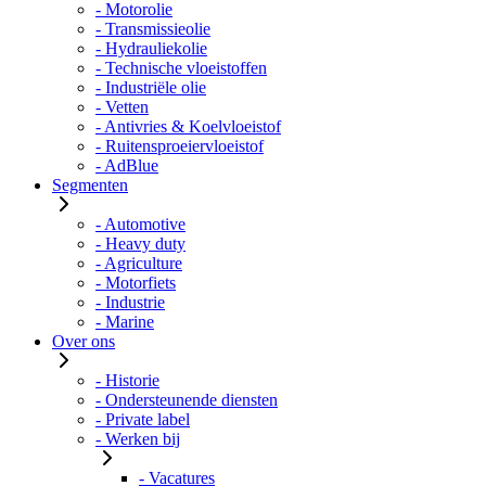
- Motorolie
- Transmissieolie
- Hydrauliekolie
- Technische vloeistoffen
- Industriële olie
- Vetten
- Antivries & Koelvloeistof
- Ruitensproeiervloeistof
- AdBlue
Segmenten
- Automotive
- Heavy duty
- Agriculture
- Motorfiets
- Industrie
- Marine
Over ons
- Historie
- Ondersteunende diensten
- Private label
- Werken bij
- Vacatures