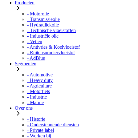
Producten
- Motorolie
- Transmissieolie
- Hydrauliekolie
- Technische vloeistoffen
- Industriële olie
- Vetten
- Antivries & Koelvloeistof
- Ruitensproeiervloeistof
- AdBlue
Segmenten
- Automotive
- Heavy duty
- Agriculture
- Motorfiets
- Industrie
- Marine
Over ons
- Historie
- Ondersteunende diensten
- Private label
- Werken bij