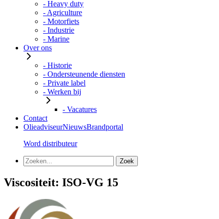
- Heavy duty
- Agriculture
- Motorfiets
- Industrie
- Marine
Over ons
- Historie
- Ondersteunende diensten
- Private label
- Werken bij
- Vacatures
Contact
Olieadviseur
Nieuws
Brandportal
Word distributeur
Viscositeit:
ISO-VG 15