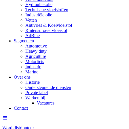
Hydrauliekolie
Technische vloeistoffen
Industriële olie
Vetten
Antivries & Koelvloeistof
Ruitensproeiervloeistof
AdBlue
Segmenten
Automotive
Heavy duty
Agriculture
Motorfiets
Industrie
Marine
Over ons
Historie
Ondersteunende diensten
Private label
Werken bij
Vacatures
Contact
Word distributeur