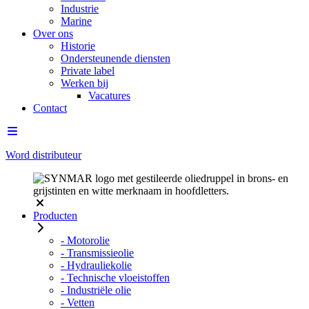
Industrie
Marine
Over ons
Historie
Ondersteunende diensten
Private label
Werken bij
Vacatures
Contact
Word distributeur
Producten
- Motorolie
- Transmissieolie
- Hydrauliekolie
- Technische vloeistoffen
- Industriële olie
- Vetten