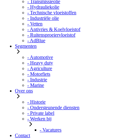
- Transmissieolie
- Hydrauliekolie
- Technische vloeistoffen
- Industriële olie
- Vetten
- Antivries & Koelvloeistof
- Ruitensproeiervloeistof
- AdBlue
Segmenten
- Automotive
- Heavy duty
- Agriculture
- Motorfiets
- Industrie
- Marine
Over ons
- Historie
- Ondersteunende diensten
- Private label
- Werken bij
- Vacatures
Contact