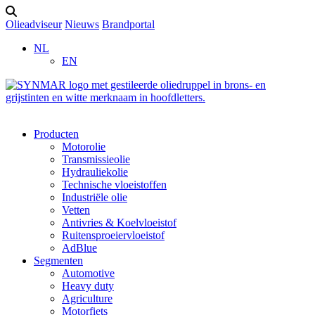
Olieadviseur
Nieuws
Brandportal
NL
EN
Producten
Motorolie
Transmissieolie
Hydrauliekolie
Technische vloeistoffen
Industriële olie
Vetten
Antivries & Koelvloeistof
Ruitensproeiervloeistof
AdBlue
Segmenten
Automotive
Heavy duty
Agriculture
Motorfiets