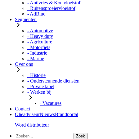
- Antivries & Koelvloeistof
- Ruitensproeiervloeistof
- AdBlue
Segmenten
- Automotive
- Heavy duty
- Agriculture
- Motorfiets
- Industrie
- Marine
Over ons
- Historie
- Ondersteunende diensten
- Private label
- Werken bij
- Vacatures
Contact
Olieadviseur
Nieuws
Brandportal
Word distributeur