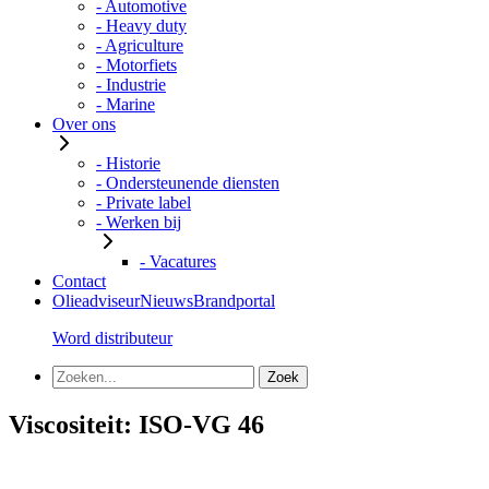
- Automotive
- Heavy duty
- Agriculture
- Motorfiets
- Industrie
- Marine
Over ons
- Historie
- Ondersteunende diensten
- Private label
- Werken bij
- Vacatures
Contact
Olieadviseur
Nieuws
Brandportal
Word distributeur
Viscositeit:
ISO-VG 46