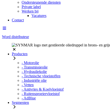
Ondersteunende diensten
Private label
Werken bij
Vacatures
Contact
Word distributeur
Producten
- Motorolie
- Transmissieolie
- Hydrauliekolie
- Technische vloeistoffen
- Industriële olie
- Vetten
- Antivries & Koelvloeistof
- Ruitensproeiervloeistof
- AdBlue
Segmenten