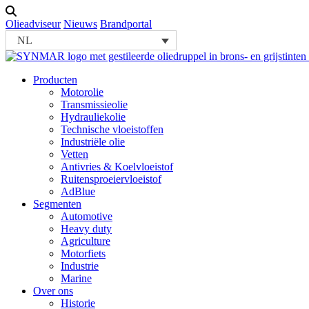
Olieadviseur
Nieuws
Brandportal
NL
Producten
Motorolie
Transmissieolie
Hydrauliekolie
Technische vloeistoffen
Industriële olie
Vetten
Antivries & Koelvloeistof
Ruitensproeiervloeistof
AdBlue
Segmenten
Automotive
Heavy duty
Agriculture
Motorfiets
Industrie
Marine
Over ons
Historie