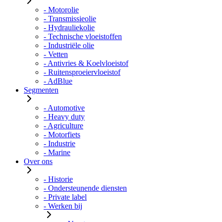
- Motorolie
- Transmissieolie
- Hydrauliekolie
- Technische vloeistoffen
- Industriële olie
- Vetten
- Antivries & Koelvloeistof
- Ruitensproeiervloeistof
- AdBlue
Segmenten
- Automotive
- Heavy duty
- Agriculture
- Motorfiets
- Industrie
- Marine
Over ons
- Historie
- Ondersteunende diensten
- Private label
- Werken bij